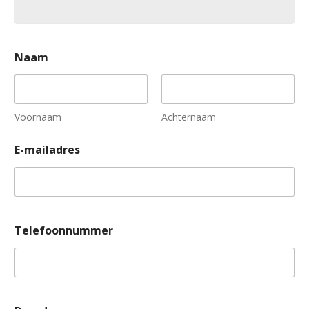
Naam
Voornaam
Achternaam
E-mailadres
T
Telefoonnummer
e
l
e
f
o
o