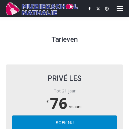
Facebook
X
Dribbble
page
page
page
opens
opens
opens
in
in
in
Tarieven
new
new
new
window
window
window
PRIVÉ LES
Tot 21 jaar
76
€
/maand
BOEK NU